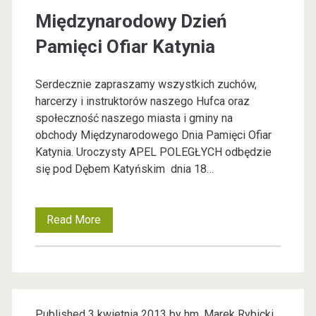
u
Międzynarodowy Dzień
t
Pamięci Ofiar Katynia
o
Serdecznie zapraszamy wszystkich zuchów,
r
harcerzy i instruktorów naszego Hufca oraz
społeczność naszego miasta i gminy na
:
obchody Międzynarodowego Dnia Pamięci Ofiar
Katynia. Uroczysty APEL POLEGŁYCH odbędzie
<
się pod Dębem Katyńskim dnia 18…
s
Read More
M
p
i
a
ę
d
n
Published 3 kwietnia 2013 by
hm. Marek Rybicki