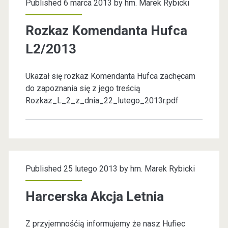
Published 6 marca 2013 by
hm. Marek Rybicki
i
Rozkaz Komendanta Hufca
<
L2/2013
/
Ukazał się rozkaz Komendanta Hufca zachęcam
s
do zapoznania się z jego treścią
Rozkaz_L_2_z_dnia_22_lutego_2013r.pdf
p
a
n
Published 25 lutego 2013 by
hm. Marek Rybicki
>
Harcerska Akcja Letnia
Z przyjemnośćią informujemy że nasz Hufiec