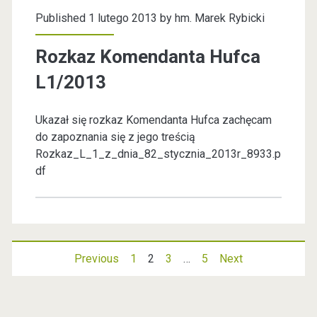
t
Published 1 lutego 2013 by
hm. Marek Rybicki
e
Rozkaz Komendanta Hufca
r
L1/2013
s
k
Ukazał się rozkaz Komendanta Hufca zachęcam
do zapoznania się z jego treścią
i
Rozkaz_L_1_z_dnia_82_stycznia_2013r_8933.p
e
df
j
Previous
1
2
3
…
5
Next
N
a