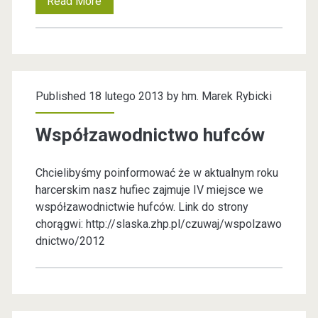
Read More
D
z
i
e
Published 18 lutego 2013 by
hm. Marek Rybicki
ń
M
Współzawodnictwo hufców
y
Chcielibyśmy poinformować że w aktualnym roku
ś
harcerskim nasz hufiec zajmuje IV miejsce we
l
współzawodnictwie hufców. Link do strony
chorągwi: http://slaska.zhp.pl/czuwaj/wspolzawo
i
dnictwo/2012
B
r
a