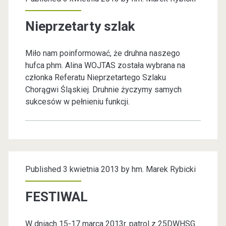
z
c
y
Nieprzetarty szlak
l
n
Miło nam poinformować, że druhna naszego
a
a
hufca phm. Alina WOJTAS została wybrana na
r
członka Referatu Nieprzetartego Szlaku
s
Chorągwi Śląskiej. Druhnie życzymy samych
o
sukcesów w pełnieniu funkcji.
s
d
o
=
w
"
y
Published 3 kwietnia 2013 by
hm. Marek Rybicki
v
D
FESTIWAL
z
c
i
W dniach 15-17 marca 2013r. patrol z 25DWHSG