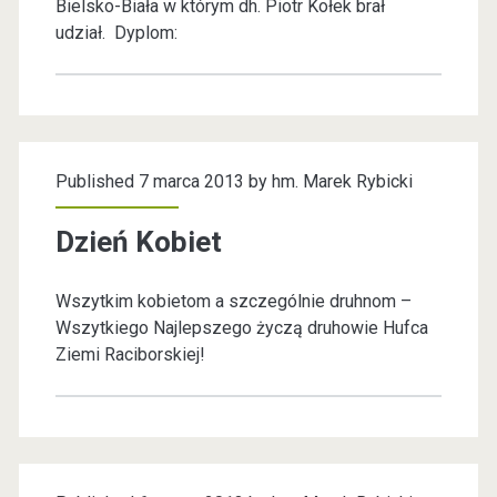
a
Bielsko-Biała w którym dh. Piotr Kołek brał
a
udział. Dyplom:
r
r
K
e
a
k
t
Published 7 marca 2013 by
hm. Marek Rybicki
R
y
Dzień Kobiet
n
y
i
Wszytkim kobietom a szczególnie druhnom –
b
Wszytkiego Najlepszego życzą druhowie Hufca
a
Ziemi Raciborskiej!
i
c
k