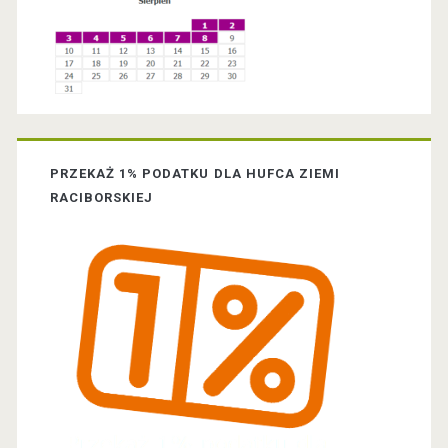
w
d
p
e
i
b
s
a
PRZEKAŻ 1% PODATKU DLA HUFCA ZIEMI
a
r
RACIBORSKIEJ
c
h