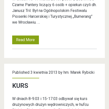
a
Czarne Pantery liczący 6 osób + opiekun czyli dh.
e
Janusz Tril. Był na Ogólnopolskim Festiwalu
r
ń
Piosenki Harcerskiej i Turystycznej „Bumerang”
we Wrocławiu. …
P
d
a
"
Read More
F
m
E
>
i
S
ę
h
T
c
Published 3 kwietnia 2013 by
hm. Marek Rybicki
m
I
i
W
KURS
.
O
A
f
M
W dniach 8-9.03 i 15-17.03 odbywał się kurs
L
i
drużynowych drużyn wędrowniczych, w hufcu