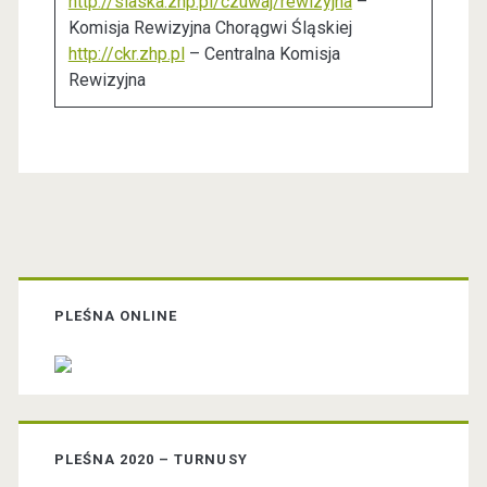
http://slaska.zhp.pl/czuwaj/rewizyjna
–
Komisja Rewizyjna Chorągwi Śląskiej
http://ckr.zhp.pl
– Centralna Komisja
Rewizyjna
P
r
PLEŚNA ONLINE
i
m
PLEŚNA 2020 – TURNUSY
a