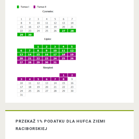
r
y
S
i
d
e
b
a
PRZEKAŻ 1% PODATKU DLA HUFCA ZIEMI
r
RACIBORSKIEJ