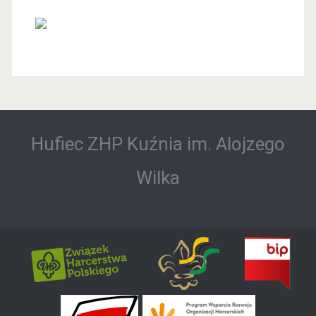
Hufiec ZHP Kuźnia im. Alojzego
Wilka