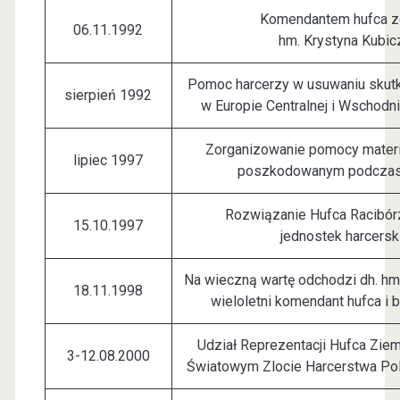
Komendantem hufca z
06.11.1992
hm. Krystyna Kubic
Pomoc harcerzy w usuwaniu skut
sierpień 1992
w Europie Centralnej i Wschodn
Zorganizowanie pomocy materi
lipiec 1997
poszkodowanym podczas
Rozwiązanie Hufca Racibórz
15.10.1997
jednostek harcersk
Na wieczną wartę odchodzi dh. hm
18.11.1998
wieloletni komendant hufca i
Udział Reprezentacji Hufca Ziem
3-12.08.2000
Światowym Zlocie Harcerstwa Po