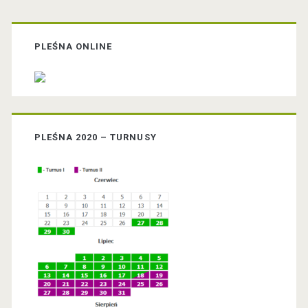
P
r
PLEŚNA ONLINE
i
m
PLEŚNA 2020 – TURNUSY
a
r
y
S
i