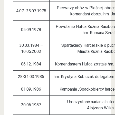
Pierwszy obóz w Pleśnej, obecn
4.07.-25.07.1975
komendant obozu hm. Ja
Powstanie Hufca Kuźnia Racibo
05.09.1978
hm. Romana Seraf
30.03.1984 –
Spartakiady Harcerskie o puc
10.05.2003
Miasta Kuźnia Racib
06.12.1984
Komendantem Hufca zostaje hm. 
28-31.03.1985
hm. Krystyna Kubiczak delegatem 
01.09.1986
Kampania „Spadkobiercy harcer
Uroczystość nadania hufco
20.06.1987
Alojzego Wilka