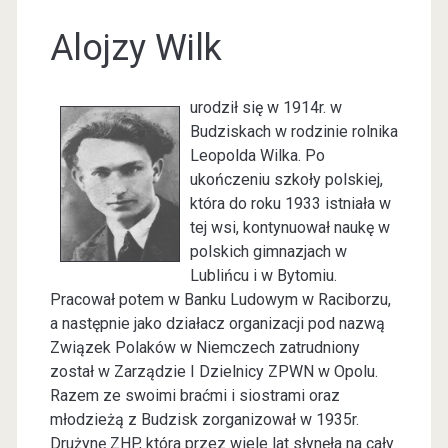
Alojzy Wilk
urodził się w 1914r. w
Budziskach w rodzinie rolnika
Leopolda Wilka. Po
ukończeniu szkoły polskiej,
która do roku 1933 istniała w
tej wsi, kontynuował naukę w
polskich gimnazjach w
Lublińcu i w Bytomiu.
Pracował potem w Banku Ludowym w Raciborzu,
a następnie jako działacz organizacji pod nazwą
Związek Polaków w Niemczech zatrudniony
został w Zarządzie I Dzielnicy ZPWN w Opolu.
Razem ze swoimi braćmi i siostrami oraz
młodzieżą z Budzisk zorganizował w 1935r.
Drużynę ZHP, która przez wiele lat słynęła na cały