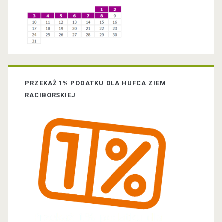
d
e
b
a
PRZEKAŻ 1% PODATKU DLA HUFCA ZIEMI
r
RACIBORSKIEJ