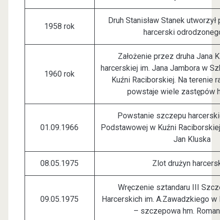
Druh Stanisław Stanek utworzył
1958 rok
harcerski odrodzone
Założenie przez druha Jana K
harcerskiej im. Jana Jambora w S
1960 rok
Kuźni Raciborskiej. Na terenie 
powstaje wiele zastępów h
Powstanie szczepu harcersk
01.09.1966
Podstawowej w Kuźni Raciborskie
Jan Kluska
08.05.1975
Zlot drużyn harcers
Wręczenie sztandaru III Szc
09.05.1975
Harcerskich im. A.Zawadzkiego w 
– szczepowa hm. Romana