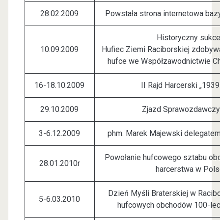
28.02.2009
Powstała strona internetowa baz
Historyczny sukce
10.09.2009
Hufiec Ziemi Raciborskiej zdobywa
hufce we Współzawodnictwie Cho
16-18.10.2009
II Rajd Harcerski „193
29.10.2009
Zjazd Sprawozdawczy
3-6.12.2009
phm. Marek Majewski delegatem
Powołanie hufcowego sztabu ob
28.01.2010r
harcerstwa w Pol
Dzień Myśli Braterskiej w Racibo
5-6.03.2010
hufcowych obchodów 100-lec