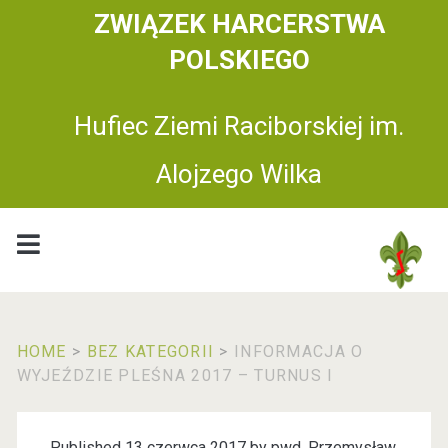
ZWIĄZEK HARCERSTWA
POLSKIEGO
Hufiec Ziemi Raciborskiej im.
Alojzego Wilka
HOME
>
BEZ KATEGORII
>
INFORMACJA O
WYJEŹDZIE PLEŚNA 2017 – TURNUS I
Published 13 czerwca 2017 by
pwd. Przemysław