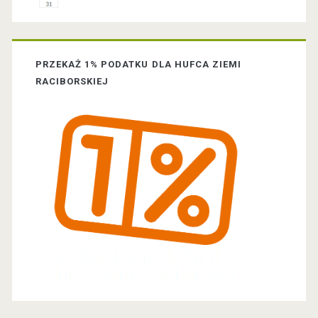
b
a
PRZEKAŻ 1% PODATKU DLA HUFCA ZIEMI
r
RACIBORSKIEJ