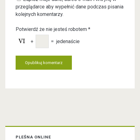
r
a
przeglądarce aby wypełnić dane podczas pisania
W
i
kolejnych komentarzy.
e
l
b
Potwierdź że nie jesteś robotem
*
s
i
+
=
jedenaście
t
e
U
R
L
P
PLEŚNA ONLINE