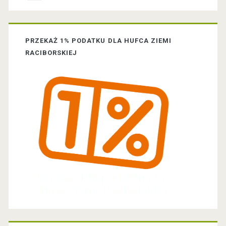
b
a
PRZEKAŻ 1% PODATKU DLA HUFCA ZIEMI
r
RACIBORSKIEJ