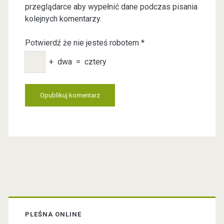
przeglądarce aby wypełnić dane podczas pisania
W
i
kolejnych komentarzy.
e
l
b
Potwierdź że nie jesteś robotem
*
s
i
+
dwa
=
cztery
t
e
U
R
L
P
r
PLEŚNA ONLINE