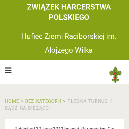
ZWIĄZEK HARCERSTWA
POLSKIEGO
Hufiec Ziemi Raciborskiej im.
Alojzego Wilka
HOME
>
BEZ KATEGORII
>
PLEŚNA TURNUS II –
BĄDŹ NA BIEŻĄCO!
Published 22 lipca 2012 by
pwd. Przemysław Gaj