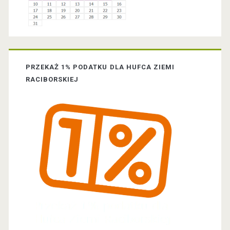
e
b
a
PRZEKAŻ 1% PODATKU DLA HUFCA ZIEMI
r
RACIBORSKIEJ