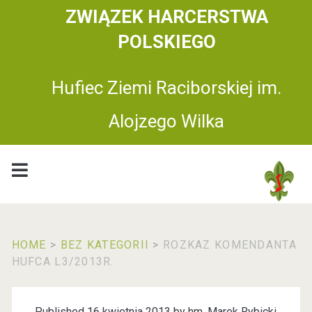
ZWIĄZEK HARCERSTWA
POLSKIEGO
Hufiec Ziemi Raciborskiej im.
Alojzego Wilka
HOME
>
BEZ KATEGORII
>
ROZKAZ KOMENDANTA
HUFCA L3/2013R.
Published 16 kwietnia 2013 by
hm. Marek Rybicki