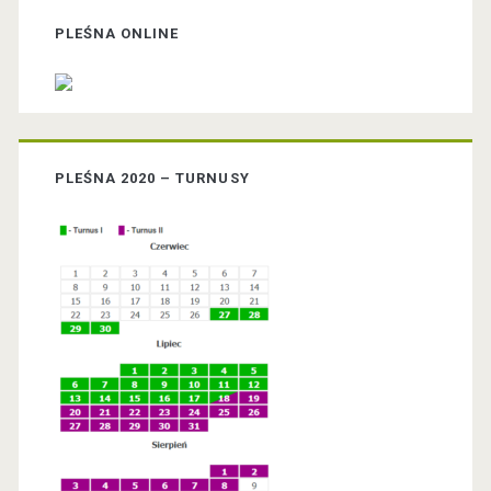
r
PLEŚNA ONLINE
i
m
PLEŚNA 2020 – TURNUSY
a
r
y
S
i
d