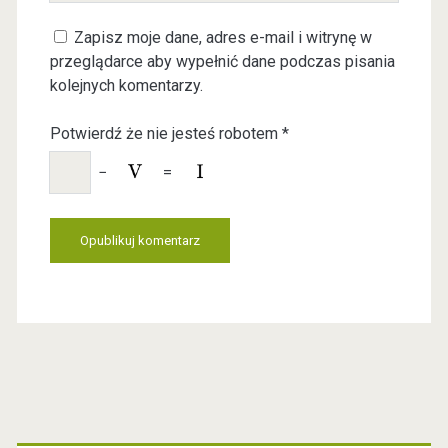
u
m
Zapisz moje dane, adres e-mail i witrynę w
r
a
przeglądarce aby wypełnić dane podczas pisania
W
i
kolejnych komentarzy.
e
l
b
Potwierdź że nie jesteś robotem
*
s
i
−
=
t
e
U
R
L
P