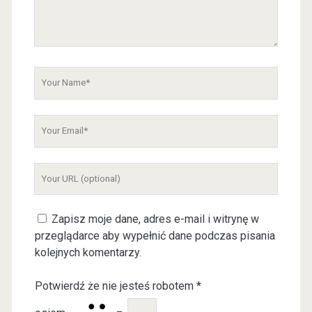
m
m
e
n
t
Y
o
u
Y
r
o
N
u
a
Y
r
m
o
E
e
u
m
Zapisz moje dane, adres e-mail i witrynę w
r
a
przeglądarce aby wypełnić dane podczas pisania
W
i
kolejnych komentarzy.
e
l
b
Potwierdź że nie jesteś robotem
*
s
i