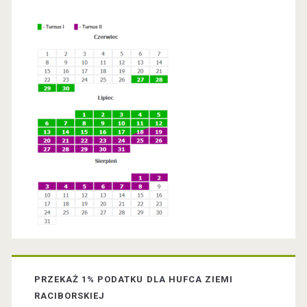
a
r
y
S
i
d
e
b
a
PRZEKAŻ 1% PODATKU DLA HUFCA ZIEMI
r
RACIBORSKIEJ