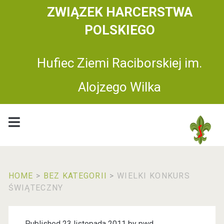
ZWIĄZEK HARCERSTWA
POLSKIEGO
Hufiec Ziemi Raciborskiej im.
Alojzego Wilka
HOME
>
BEZ KATEGORII
>
WIELKI KONKURS
ŚWIĄTECZNY
Published 23 listopada 2011 by
pwd.