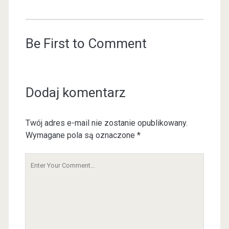
Be First to Comment
Dodaj komentarz
Twój adres e-mail nie zostanie opublikowany.
Wymagane pola są oznaczone
*
Y
o
u
r
C
o