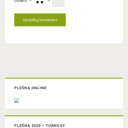
osiem
−
=
t
e
U
R
L
P
r
PLEŚNA ONLINE
i
m
PLEŚNA 2020 – TURNUSY