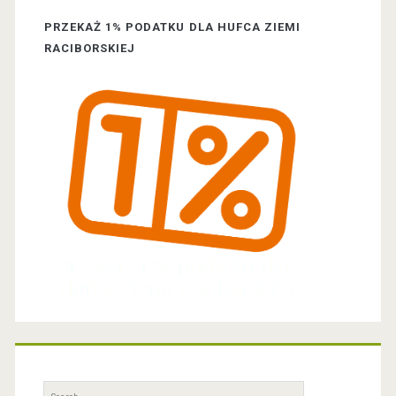
a
PRZEKAŻ 1% PODATKU DLA HUFCA ZIEMI
r
RACIBORSKIEJ
S