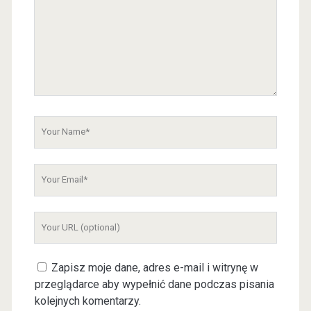
r
C
o
m
m
e
n
t
Y
o
u
Y
r
o
N
u
a
Y
r
m
o
E
e
u
m
Zapisz moje dane, adres e-mail i witrynę w
r
a
przeglądarce aby wypełnić dane podczas pisania
W
i
kolejnych komentarzy.
e
l