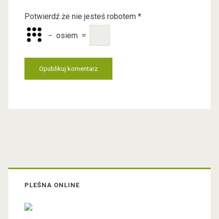
b
Potwierdź że nie jesteś robotem
*
s
i
−
osiem
=
t
e
U
R
L
P
r
PLEŚNA ONLINE
i