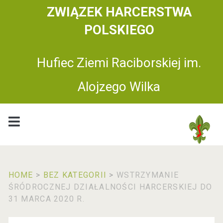
ZWIĄZEK HARCERSTWA
POLSKIEGO
Hufiec Ziemi Raciborskiej im.
Alojzego Wilka
HOME
>
BEZ KATEGORII
>
WSTRZYMANIE
ŚRÓDROCZNEJ DZIAŁALNOŚCI HARCERSKIEJ DO
31 MARCA 2020 R.