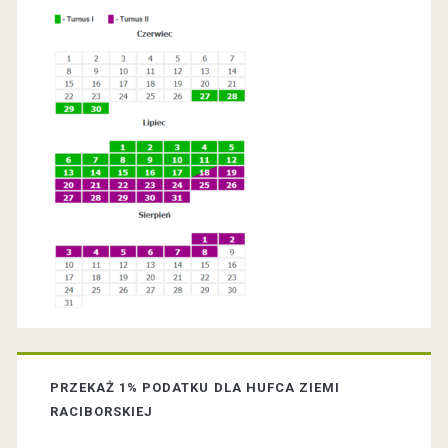
r
y
S
i
d
e
b
a
PRZEKAŻ 1% PODATKU DLA HUFCA ZIEMI
r
RACIBORSKIEJ