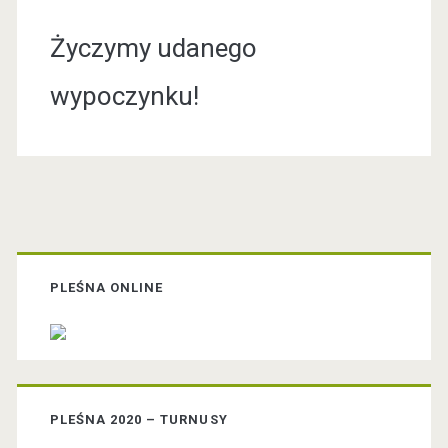
Życzymy udanego
wypoczynku!
P
r
PLEŚNA ONLINE
i
m
PLEŚNA 2020 – TURNUSY
a