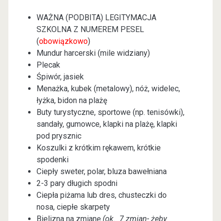
WAŻNA (PODBITA) LEGITYMACJA
SZKOLNA Z NUMEREM PESEL
(
obowiązkowo
)
Mundur harcerski (mile widziany)
Plecak
Śpiwór, jasiek
Menażka, kubek (metalowy), nóż, widelec,
łyżka, bidon na plażę
Buty turystyczne, sportowe (np. tenisówki),
sandały, gumowce, klapki na plażę, klapki
pod prysznic
Koszulki z krótkim rękawem, krótkie
spodenki
Ciepły sweter, polar, bluza bawełniana
2-3 pary długich spodni
Ciepła piżama lub dres, chusteczki do
nosa, ciepłe skarpety
Bielizna na zmianę
(ok. 7 zmian- żeby