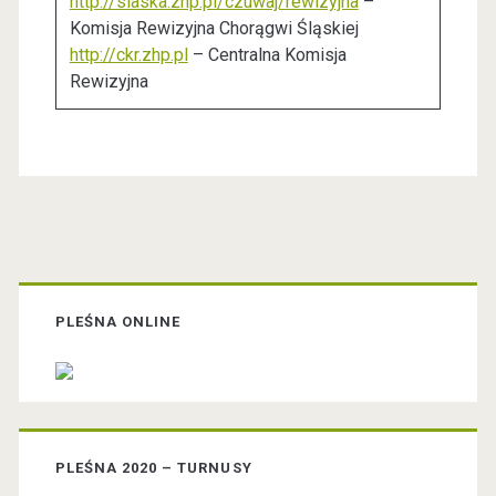
http://slaska.zhp.pl/czuwaj/rewizyjna
–
Komisja Rewizyjna Chorągwi Śląskiej
http://ckr.zhp.pl
– Centralna Komisja
Rewizyjna
P
r
PLEŚNA ONLINE
i
m
PLEŚNA 2020 – TURNUSY
a