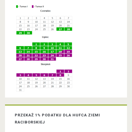
r
y
S
i
d
e
b
a
PRZEKAŻ 1% PODATKU DLA HUFCA ZIEMI
r
RACIBORSKIEJ