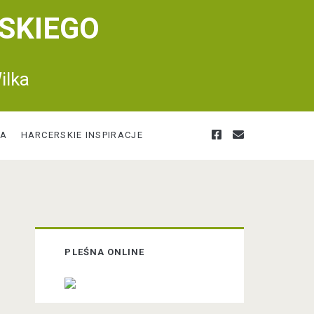
SKIEGO
ilka
f
e
RA
HARCERSKIE INSPIRACJE
a
m
c
a
P
PLEŚNA ONLINE
r
e
i
i