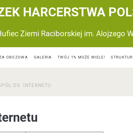
ZEK HARCERSTWA POL
ufiec Ziemi Raciborskiej im. Alojzego W
ZA OBOZOWA
GALERIA
TWÓJ 1% MOŻE WIELE!
STRUKTU
SPÓŁ DS. INTERNETU
ternetu