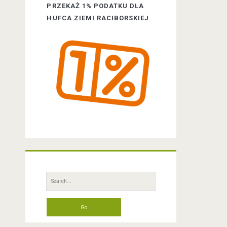
a
PRZEKAŻ 1% PODATKU DLA
HUFCA ZIEMI RACIBORSKIEJ
r
S
e
a
r
c