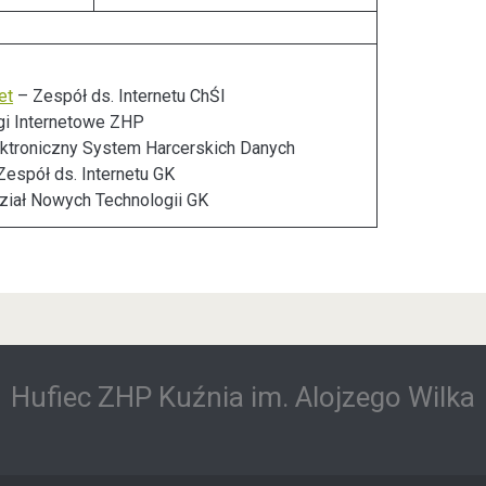
et
– Zespół ds. Internetu ChŚl
gi Internetowe ZHP
ktroniczny System Harcerskich Danych
Zespół ds. Internetu GK
iał Nowych Technologii GK
Hufiec ZHP Kuźnia im. Alojzego Wilka