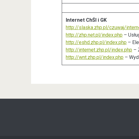
Internet ChŚl i GK
http://slaska.zhp.pl/czuwaj/intern
http://zhp.net.pl/index.php
– Usłu
http://eshd.zhp.pl/index.php
– Ele
http://internet.zhp.pl/index.php
– 
http://wnt.zhp.pl/index.php
– Wydz