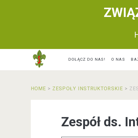
ZWIĄ
H
DOŁĄCZ DO NAS!
O NAS
BA
HOME
>
ZESPOŁY INSTRUKTORSKIE
>
ZE
Zespół ds. In