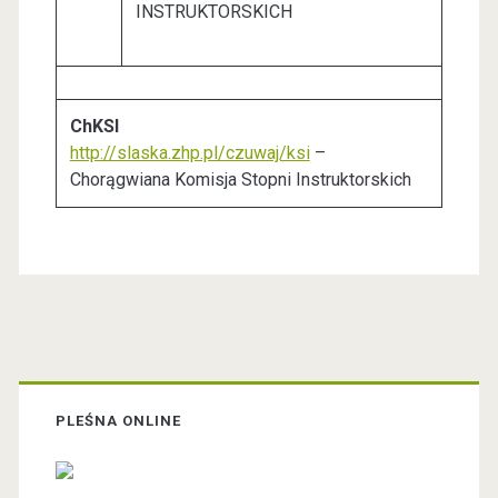
INSTRUKTORSKICH
ChKSI
http://slaska.zhp.pl/czuwaj/ksi
–
Chorągwiana Komisja Stopni Instruktorskich
P
r
PLEŚNA ONLINE
i