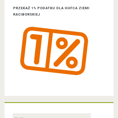
a
PRZEKAŻ 1% PODATKU DLA HUFCA ZIEMI
r
RACIBORSKIEJ
S