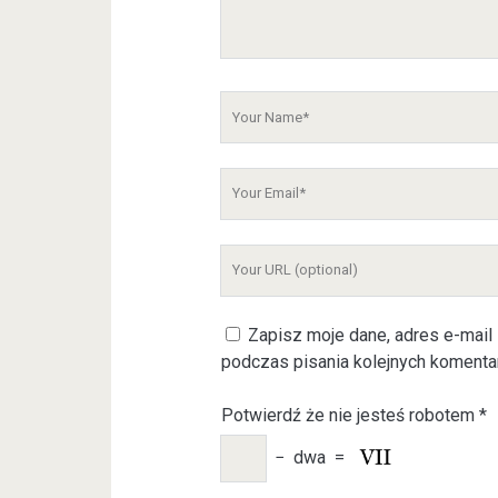
m
e
n
t
Y
o
u
Y
r
o
N
u
a
Y
r
m
o
E
e
u
m
Zapisz moje dane, adres e-mail 
r
a
podczas pisania kolejnych komenta
W
i
e
l
Potwierdź że nie jesteś robotem
*
b
s
−
dwa
=
i