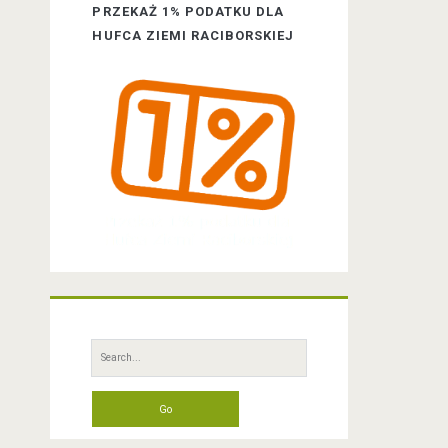
a
PRZEKAŻ 1% PODATKU DLA
HUFCA ZIEMI RACIBORSKIEJ
r
S
e
a
r
c