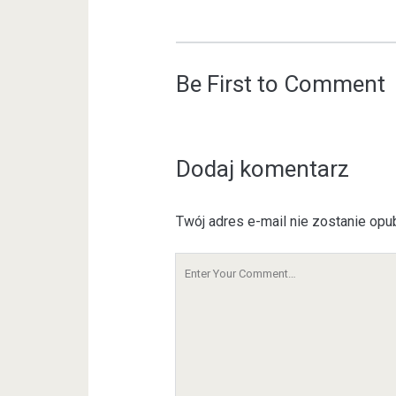
Be First to Comment
Dodaj komentarz
Twój adres e-mail nie zostanie opu
Y
o
u
r
C
o
m