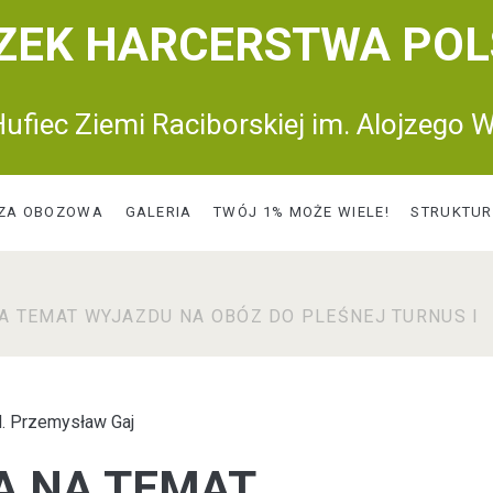
ZEK HARCERSTWA POL
ufiec Ziemi Raciborskiej im. Alojzego W
ZA OBOZOWA
GALERIA
TWÓJ 1% MOŻE WIELE!
STRUKTU
A TEMAT WYJAZDU NA OBÓZ DO PLEŚNEJ TURNUS I
. Przemysław Gaj
A NA TEMAT