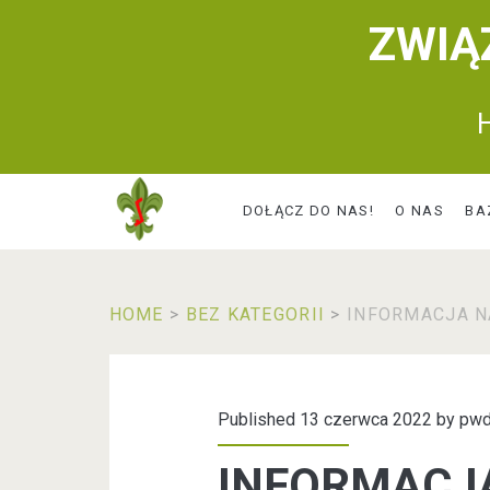
ZWIĄ
H
DOŁĄCZ DO NAS!
O NAS
BA
HOME
>
BEZ KATEGORII
>
INFORMACJA N
Published 13 czerwca 2022 by
pwd
INFORMACJ