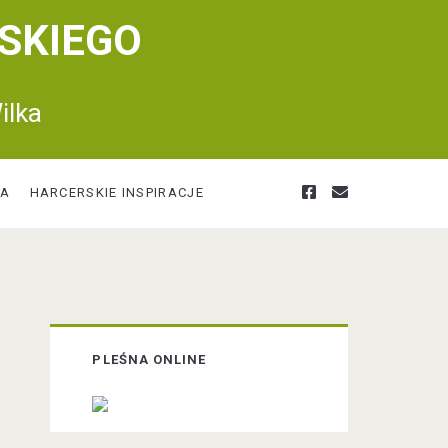
SKIEGO
ilka
f
e
RA
HARCERSKIE INSPIRACJE
a
m
c
a
P
PLEŚNA ONLINE
r
e
i
i