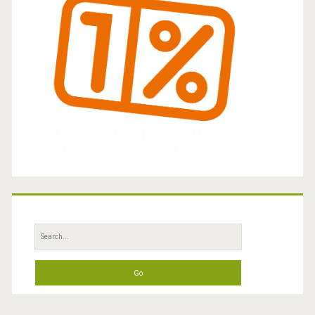
z
h
s
t
r
z
y
g
n
i
S
ę
e
a
t
r
y
c