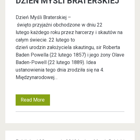
DZIEŃ MYŚLI BRATERSKIEJ
P
U
Dzień Myśli Braterskiej –
C
o
święto przyjaźni obchodzone w dniu 22
H
lutego każdego roku przez harcerzy i skautów na
s
całym świecie. 22 lutego to
A
dzień urodzin założyciela skautingu, sir Roberta
t
Baden Powella (22 lutego 1857) i jego żony Olave
Baden-Powell (22 lutego 1889). Idea
s
ustanowienia tego dnia zrodziła się na 4.
Międzynarodowej…
Read More
D
Z
I
E