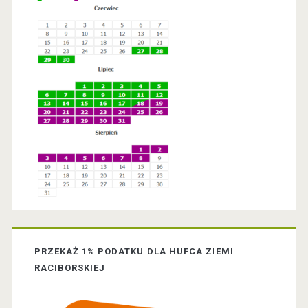
j
s
r
Ś
a
y
w
p
S
i
o
ą
i
t
w
d
e
p
e
c
i
z
b
n
s
a
y
PRZEKAŻ 1% PODATKU DLA HUFCA ZIEMI
a
r
RACIBORSKIEJ
r
c
o