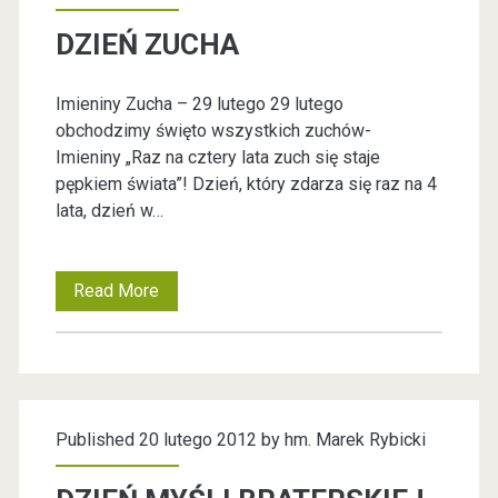
j
DZIEŃ ZUCHA
z
e
Imieniny Zucha – 29 lutego 29 lutego
obchodzimy święto wszystkich zuchów-
g
Imieniny „Raz na cztery lata zuch się staje
pępkiem świata”! Dzień, który zdarza się raz na 4
o
lata, dzień w…
W
Read More
D
i
Z
l
I
E
k
Published 20 lutego 2012 by
hm. Marek Rybicki
Ń
a
Z