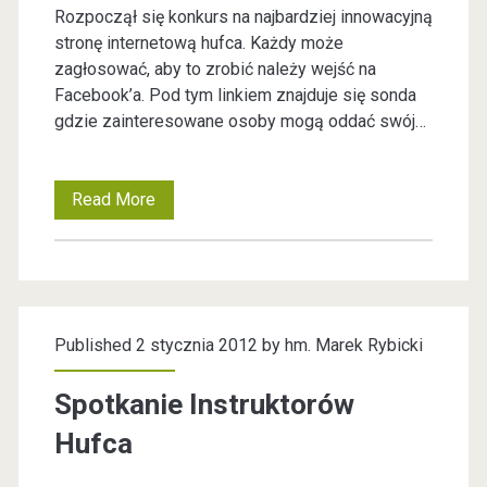
Rozpoczął się konkurs na najbardziej innowacyjną
K
stronę internetową hufca. Każdy może
zagłosować, aby to zrobić należy wejść na
I
Facebook’a. Pod tym linkiem znajduje się sonda
E
gdzie zainteresowane osoby mogą oddać swój…
J
Read More
K
o
n
k
Published 2 stycznia 2012 by
hm. Marek Rybicki
u
r
Spotkanie Instruktorów
s
Hufca