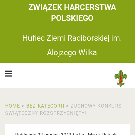
ZWIĄZEK HARCERSTWA
POLSKIEGO
Hufiec Ziemi Raciborskiej im.
Alojzego Wilka
HOME
>
BEZ KATEGORII
>
ZUCHOWY KONKURS
ŚWIĄTECZNY ROZSTRZYGNIĘTY!
Published 22 grudnia 2011 by
hm. Marek Rybicki