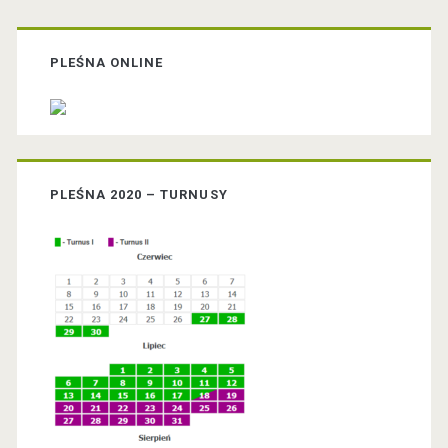
P
r
PLEŚNA ONLINE
i
m
PLEŚNA 2020 – TURNUSY
a
r
y
S
i