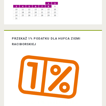
d
e
b
a
PRZEKAŻ 1% PODATKU DLA HUFCA ZIEMI
r
RACIBORSKIEJ