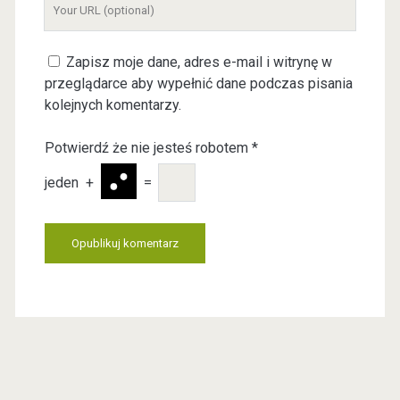
Y
r
m
o
E
e
u
m
Zapisz moje dane, adres e-mail i witrynę w
r
a
przeglądarce aby wypełnić dane podczas pisania
W
i
kolejnych komentarzy.
e
l
b
Potwierdź że nie jesteś robotem
*
s
i
jeden
+
=
t
e
U
R
L