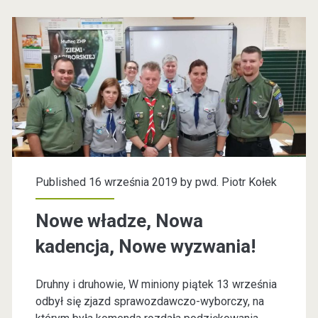
k
o
c
c
r
l
h
e
ó
i
ó
r
t
w
s
c
!
k
e
i
!
S
Published 16 września 2019 by
pwd. Piotr Kołek
t
Nowe władze, Nowa
a
kadencja, Nowe wyzwania!
r
t
Druhny i druhowie, W miniony piątek 13 września
odbył się zjazd sprawozdawczo-wyborczy, na
!