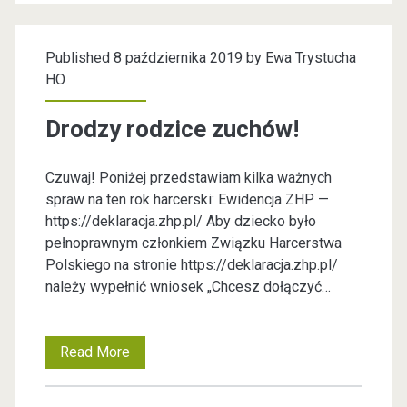
R
o
a
r
Published 8 października 2019 by
Ewa Trystucha
j
s
HO
d
k
Drodzy rodzice zuchów!
Z
i
i
e
Czuwaj! Poniżej przedstawiam kilka ważnych
e
spraw na ten rok harcerski: Ewidencja ZHP —
j
https://deklaracja.zhp.pl/ Aby dziecko było
m
–
pełnoprawnym członkiem Związku Harcerstwa
i
Polskiego na stronie https://deklaracja.zhp.pl/
i
należy wypełnić wniosek „Chcesz dołączyć…
R
n
a
f
Read More
D
c
o
r
i
r