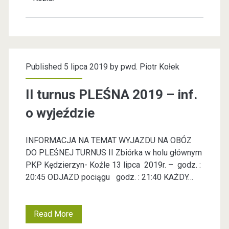
a
o
,
z
N
d
o
Published 5 lipca 2019 by
pwd. Piotr Kołek
a
w
w
II turnus PLEŚNA 2019 – inf.
e
c
o wyjeździe
w
z
y
INFORMACJA NA TEMAT WYJAZDU NA OBÓZ
o
DO PLEŚNEJ TURNUS II Zbiórka w holu głównym
z
-
PKP Kędzierzyn- Koźle 13 lipca 2019r. – godz. :
w
20:45 ODJAZD pociągu godz. : 21:40 KAŻDY…
w
a
y
n
Read More
I
b