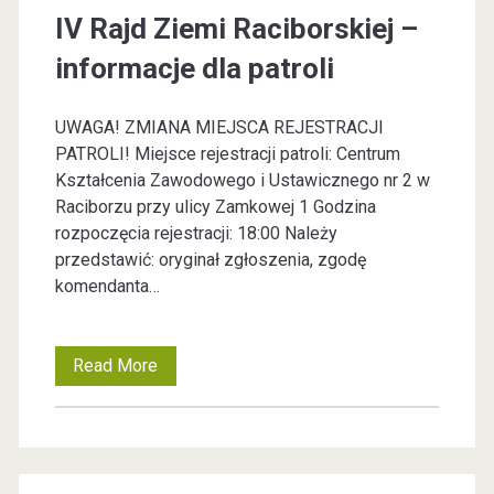
j
IV Rajd Ziemi Raciborskiej –
a
w
z
informacje dla patroli
t
i
e
u
ą
UWAGA! ZMIANA MIEJSCA REJESTRACJI
g
ż
t
PATROLI! Miejsce rejestracji patroli: Centrum
Kształcenia Zawodowego i Ustawicznego nr 2 w
,
e
o
Raciborzu przy ulicy Zamkowej 1 Godzina
t
c
rozpoczęcia rejestracji: 18:00 Należy
W
przedstawić: oryginał zgłoszenia, zgodę
u
z
komendanta…
i
ż
n
!
y
l
Read More
I
i
V
k
W
R
a
y
a