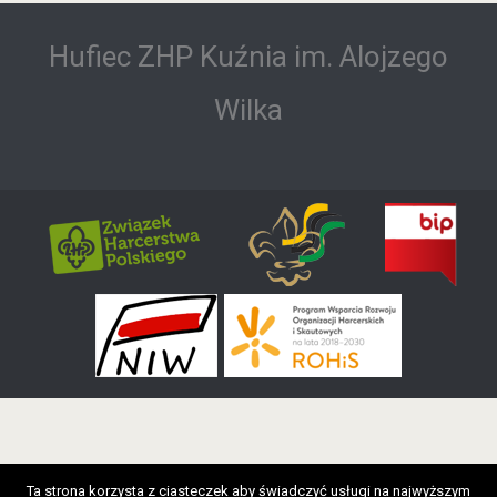
f
o
Hufiec ZHP Kuźnia im. Alojzego
r
:
Wilka
Ta strona korzysta z ciasteczek aby świadczyć usługi na najwyższym