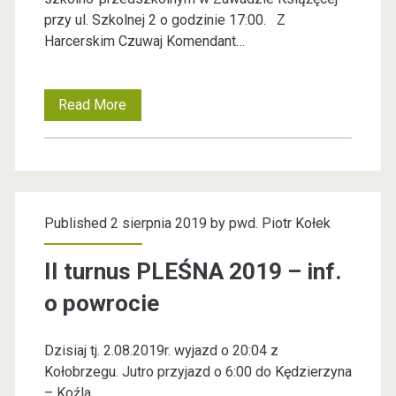
przy ul. Szkolnej 2 o godzinie 17:00. Z
,
Harcerskim Czuwaj Komendant…
N
o
Read More
Z
w
j
a
a
k
z
a
Published 2 sierpnia 2019 by
pwd. Piotr Kołek
d
d
s
II turnus PLEŚNA 2019 – inf.
e
p
o powrocie
n
r
c
Dzisiaj tj. 2.08.2019r. wyjazd o 20:04 z
a
Kołobrzegu. Jutro przyjazd o 6:00 do Kędzierzyna
j
w
– Koźla.