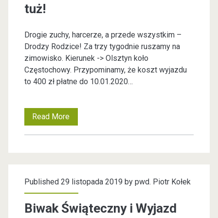
tuż!
i
e
Drogie zuchy, harcerze, a przede wszystkim –
Drodzy Rodzice! Za trzy tygodnie ruszamy na
c
zimowisko. Kierunek -> Olsztyn koło
Częstochowy. Przypominamy, że koszt wyjazdu
Z
to 400 zł płatne do 10.01.2020…
H
Read More
H
P
a
K
r
c
u
Published 29 listopada 2019 by
pwd. Piotr Kołek
e
ź
r
Biwak Świąteczny i Wyjazd