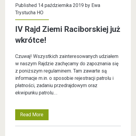
j
Published 14 października 2019 by
Ewa
P
j
Trystucha HO
a
d
o
z
IV Rajd Ziemi Raciborskiej już
Z
s
d
wkrótce!
i
p
t
e
Czuwaj! Wszystkich zainteresowanych udziałem
o
m
w naszym Rajdzie zachęcamy do zapoznania się
s
B
z poniższym regulaminem. Tam zawarte są
i
informacje m.in. o sposobie rejestracji patrolu i
Ś
R
płatności, zadaniu przedrajdowym oraz
P
ekwipunku patrolu.…
a
c
Read More
I
i
V
b