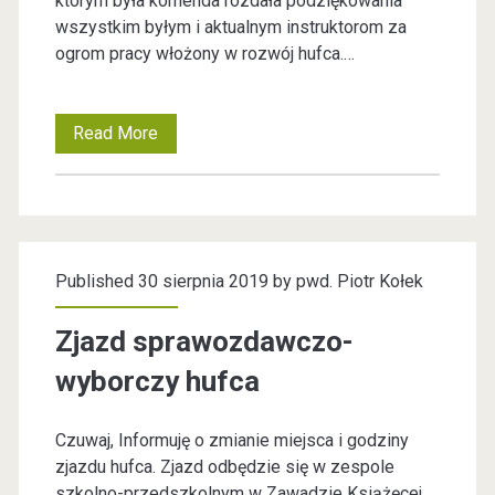
którym była komenda rozdała podziękowania
wszystkim byłym i aktualnym instruktorom za
ogrom pracy włożony w rozwój hufca.…
Read More
N
o
w
e
Published 30 sierpnia 2019 by
pwd. Piotr Kołek
w
ł
Zjazd sprawozdawczo-
a
wyborczy hufca
d
Czuwaj, Informuję o zmianie miejsca i godziny
z
zjazdu hufca. Zjazd odbędzie się w zespole
e
szkolno-przedszkolnym w Zawadzie Książęcej