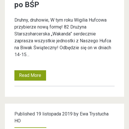
n
s
po BŚP
k
i
Druhny, druhowie, W tym roku Wigilia Hufcowa
a
przybierze nową formę! 82 Drużyna
a
A
Starszoharcerska „Wakanda” serdecznie
zaprasza wszystkie jednostki z Naszego Hufca
i
k
na Biwak Świąteczny! Odbędzie się on w dniach
c
14-15…
m
j
.
a
Read More
B
A
Z
i
i
w
l
m
a
o
Published 19 listopada 2019 by
Ewa Trystucha
o
k
HO
w
Ś