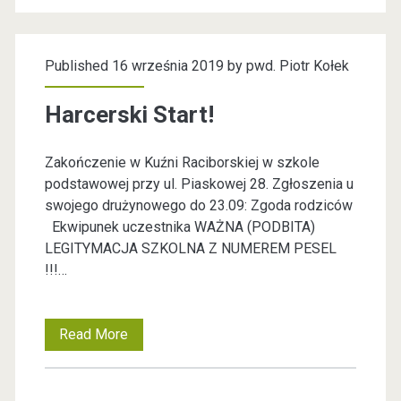
o
b
m
d
o
a
Published 16 września 2019 by
pwd. Piotr Kołek
z
r
c
y
Harcerski Start!
s
j
r
k
e
Zakończenie w Kuźni Raciborskiej w szkole
o
i
podstawowej przy ul. Piaskowej 28. Zgłoszenia u
d
d
swojego drużynowego do 23.09: Zgoda rodziców
e
l
Ekwipunek uczestnika WAŻNA (PODBITA)
z
j
LEGITYMACJA SZKOLNA Z NUMEREM PESEL
a
i
!!!…
j
p
c
u
a
e
Read More
H
ż
t
z
a
w
r
u
r