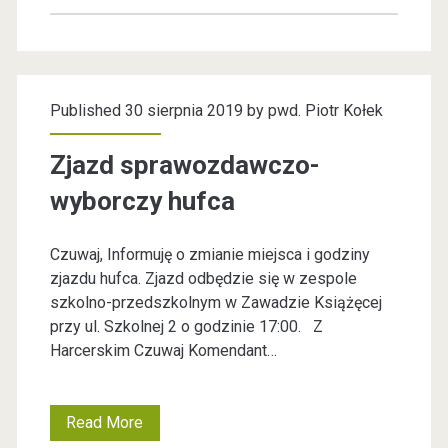
o
w
e
Published 30 sierpnia 2019 by
pwd. Piotr Kołek
w
ł
Zjazd sprawozdawczo-
a
wyborczy hufca
d
Czuwaj, Informuję o zmianie miejsca i godziny
z
zjazdu hufca. Zjazd odbędzie się w zespole
e
szkolno-przedszkolnym w Zawadzie Książęcej
przy ul. Szkolnej 2 o godzinie 17:00. Z
,
Harcerskim Czuwaj Komendant…
N
o
Read More
Z
w