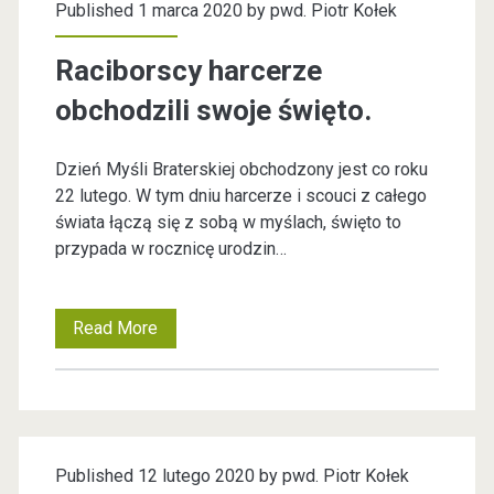
Published 1 marca 2020 by
pwd. Piotr Kołek
z
c
y
Raciborscy harcerze
l
m
obchodzili swoje święto.
a
a
Dzień Myśli Braterskiej obchodzony jest co roku
n
s
22 lutego. W tym dniu harcerze i scouci z całego
i
świata łączą się z sobą w myślach, święto to
s
przypada w rocznicę urodzin…
e
=
ś
Read More
R
r
"
a
ó
v
c
d
i
c
r
Published 12 lutego 2020 by
pwd. Piotr Kołek
b