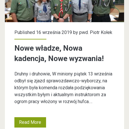
a
k
z
i
d
S
Published 16 września 2019 by
pwd. Piotr Kołek
p
t
Nowe władze, Nowa
o
a
kadencja, Nowe wyzwania!
B
r
Ś
t
Druhny i druhowie, W miniony piątek 13 września
odbył się zjazd sprawozdawczo-wyborczy, na
P
!
którym była komenda rozdała podziękowania
wszystkim byłym i aktualnym instruktorom za
ogrom pracy włożony w rozwój hufca.…
Read More
N