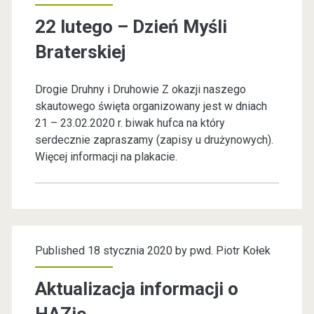
o
a
o
22 lutego – Dzień Myśli
c
r
r
Braterskiej
z
s
d
n
Drogie Druhny i Druhowie Z okazji naszego
c
e
skautowego święta organizowany jest w dniach
"
y
21 – 23.02.2020 r. biwak hufca na który
j
serdecznie zapraszamy (zapisy u drużynowych).
>
h
d
Więcej informacji na plakacie.
a
p
z
r
i
w
c
a
d
e
Published 18 stycznia 2020 by
pwd. Piotr Kołek
ł
r
.
a
Aktualizacja informacji o
z
l