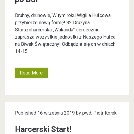
k
z
<
o
i
Druhny, druhowie, W tym roku Wigilia Hufcowa
a
j
przybierze nową formę! 82 Drużyna
/
e
c
Starszoharcerska „Wakanda” serdecznie
e
j
zaprasza wszystkie jednostki z Naszego Hufca
s
j
ś
na Biwak Świąteczny! Odbędzie się on w dniach
d
a
14-15…
p
w
o
i
i
a
3
n
Read More
B
ę
1
n
f
i
t
m
o
w
>
o
a
r
a
.
r
Published 16 września 2019 by
pwd. Piotr Kołek
m
k
c
a
Ś
Harcerski Start!
a