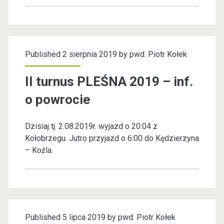
j
a
a
k
z
a
Published 2 sierpnia 2019 by
pwd. Piotr Kołek
d
d
s
II turnus PLEŚNA 2019 – inf.
e
p
o powrocie
n
r
c
Dzisiaj tj. 2.08.2019r. wyjazd o 20:04 z
a
Kołobrzegu. Jutro przyjazd o 6:00 do Kędzierzyna
j
w
– Koźla.
a
o
,
z
N
d
o
Published 5 lipca 2019 by
pwd. Piotr Kołek
a