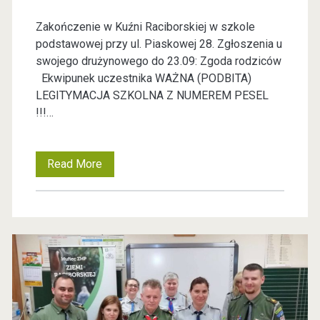
c
w
2
Zakończenie w Kuźni Raciborskiej w szkole
j
i
podstawowej przy ul. Piaskowej 28. Zgłoszenia u
0
i
ą
swojego drużynowego do 23.09: Zgoda rodziców
2
Ekwipunek uczestnika WAŻNA (PODBITA)
o
t
LEGITYMACJA SZKOLNA Z NUMEREM PESEL
0
H
e
!!!…
r
A
c
.
Z
z
Read More
H
i
n
a
e
y
r
i
c
W
e
y
r
j
s