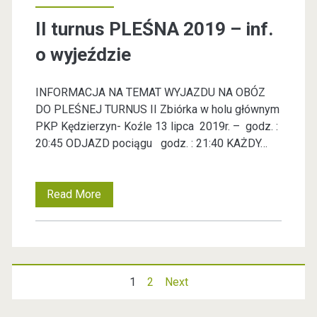
w
w
II turnus PLEŚNA 2019 – inf.
e
c
o wyjeździe
w
z
y
INFORMACJA NA TEMAT WYJAZDU NA OBÓZ
o
DO PLEŚNEJ TURNUS II Zbiórka w holu głównym
z
-
PKP Kędzierzyn- Koźle 13 lipca 2019r. – godz. :
w
20:45 ODJAZD pociągu godz. : 21:40 KAŻDY…
w
a
y
n
Read More
I
b
i
I
o
a
t
r
!
u
c
1
2
Next
N
r
z