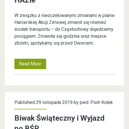
HAZie
P
e
n
i
o
W związku z nieoczekiwanymi zmianami w planie
o
Harcerskiej Akcji Zimowej zmienił się również
b
o
ś
środek transportu – do Częstochowy dojedziemy
c
pociągiem. Zmieniła się godzina oraz miejsce
c
t
zbiórki, spotykamy się przed Dworcem…
h
i
r
o
h
Read More
A
d
K
a
k
z
r
o
t
i
c
u
ł
l
e
Published 29 listopada 2019 by
pwd. Piotr Kołek
a
i
e
r
l
Biwak Świąteczny i Wyjazd
s
s
k
i
po BŚP
w