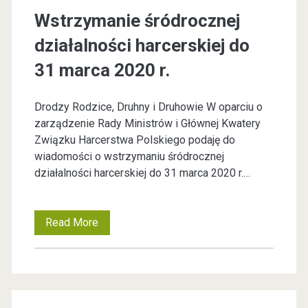
u
Wstrzymanie śródrocznej
t
działalności harcerskiej do
o
31 marca 2020 r.
r
Drodzy Rodzice, Druhny i Druhowie W oparciu o
zarządzenie Rady Ministrów i Głównej Kwatery
:
Związku Harcerstwa Polskiego podaję do
wiadomości o wstrzymaniu śródrocznej
<
działalności harcerskiej do 31 marca 2020 r.…
s
Read More
W
p
s
a
t
n
r