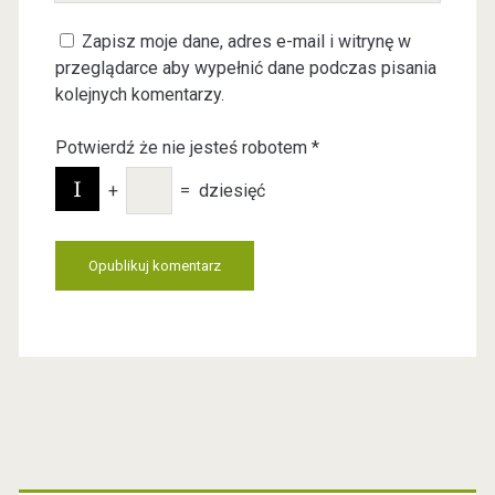
u
m
Zapisz moje dane, adres e-mail i witrynę w
r
a
przeglądarce aby wypełnić dane podczas pisania
W
i
kolejnych komentarzy.
e
l
b
Potwierdź że nie jesteś robotem
*
s
i
+
=
dziesięć
t
e
U
R
L
P