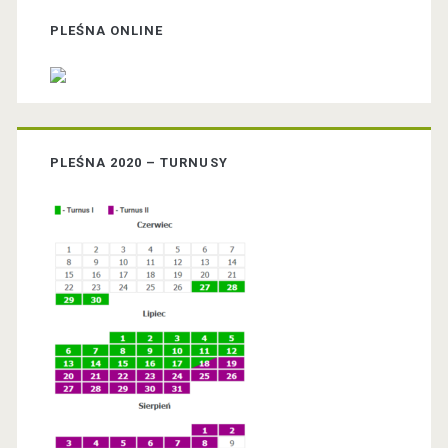
r
PLEŚNA ONLINE
i
m
PLEŚNA 2020 – TURNUSY
a
r
y
S
i
d