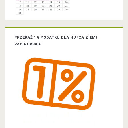
e
b
a
PRZEKAŻ 1% PODATKU DLA HUFCA ZIEMI
r
RACIBORSKIEJ