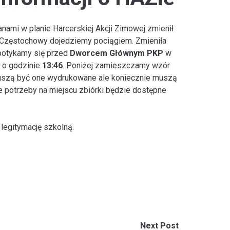
ami w planie Harcerskiej Akcji Zimowej zmienił
o Częstochowy dojedziemy pociągiem. Zmieniła
spotykamy się przed
Dworcem Głównym PKP
w
a o godzinie
13:46
. Poniżej zamieszczamy wzór
e muszą być one wydrukowane ale koniecznie muszą
e potrzeby na miejscu zbiórki będzie dostępne
legitymację szkolną.
Next Post