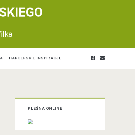
SKIEGO
ilka
f
e
RA
HARCERSKIE INSPIRACJE
a
m
c
a
P
PLEŚNA ONLINE
r
e
i
i