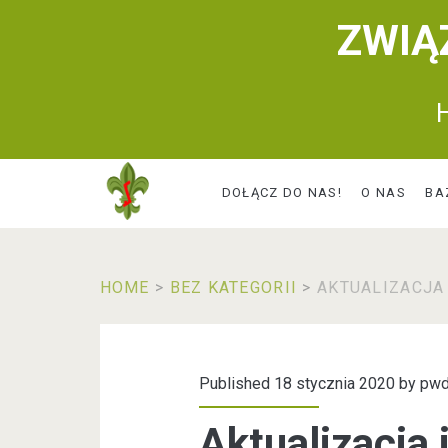
ZWIĄ
H
DOŁĄCZ DO NAS!
O NAS
BA
HOME
>
BEZ KATEGORII
>
AKTUALIZACJA
Published 18 stycznia 2020 by
pwd
Aktualizacja 