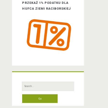
a
PRZEKAŻ 1% PODATKU DLA
HUFCA ZIEMI RACIBORSKIEJ
r
S
e
a
r
c