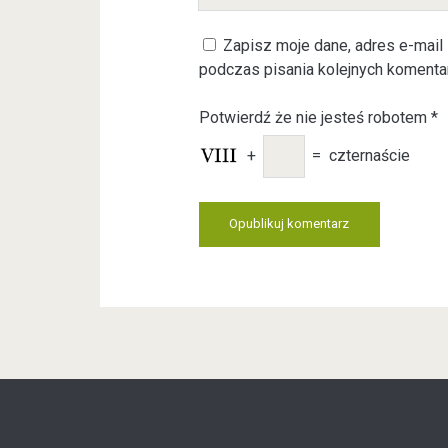
o
E
e
u
m
Zapisz moje dane, adres e-mail 
r
a
podczas pisania kolejnych komenta
W
i
e
l
Potwierdź że nie jesteś robotem
*
b
s
+
=
czternaście
i
t
e
U
R
L