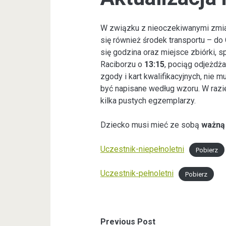
W związku z nieoczekiwanymi zmian
się również środek transportu – d
się godzina oraz miejsce zbiórki, 
Raciborzu o
13:15
, pociąg odjeżdż
zgody i kart kwalifikacyjnych, ni
być napisane według wzoru. W razi
kilka pustych egzemplarzy.
Dziecko musi mieć ze sobą
ważną
Uczestnik-niepełnoletni
Pobierz
Uczestnik-pełnoletni
Pobierz
Previous Post