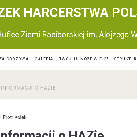
ZEK HARCERSTWA POL
ufiec Ziemi Raciborskiej im. Alojzego W
ZA OBOZOWA
GALERIA
TWÓJ 1% MOŻE WIELE!
STRUKTU
 INFORMACJI O HAZIE
. Piotr Kołek
informacji o HAZie