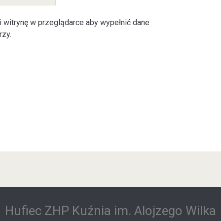
i witrynę w przeglądarce aby wypełnić dane
rzy.
Hufiec ZHP Kuźnia im. Alojzego Wilka