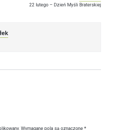
22 lutego – Dzień Myśli Braterskiej
łek
blikowany.
Wymagane pola są oznaczone
*