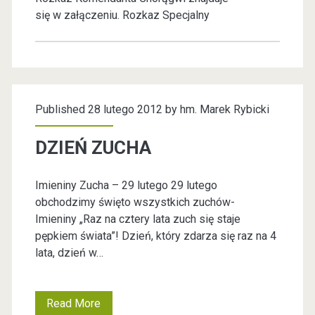
się w załączeniu. Rozkaz Specjalny
e
z
k
Published 28 lutego 2012 by
hm. Marek Rybicki
a
DZIEŃ ZUCHA
t
Imieniny Zucha – 29 lutego 29 lutego
e
obchodzimy święto wszystkich zuchów-
Imieniny „Raz na cztery lata zuch się staje
g
pępkiem świata”! Dzień, który zdarza się raz na 4
lata, dzień w…
o
r
Read More
D