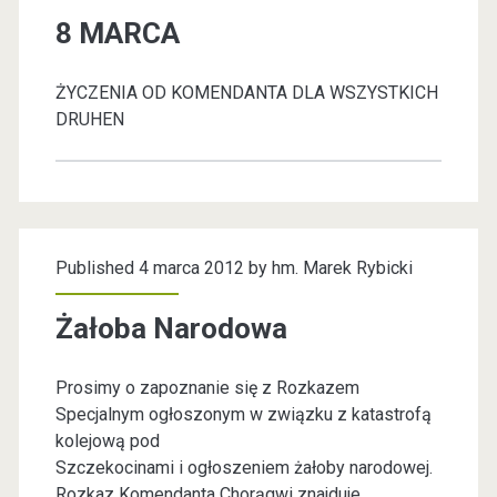
a
8 MARCA
t
ŻYCZENIA OD KOMENDANTA DLA WSZYSTKICH
e
DRUHEN
g
o
r
Published 4 marca 2012 by
hm. Marek Rybicki
i
Żałoba Narodowa
a
Prosimy o zapoznanie się z Rozkazem
Specjalnym ogłoszonym w związku z katastrofą
:
kolejową pod
Szczekocinami i ogłoszeniem żałoby narodowej.
B
Rozkaz Komendanta Chorągwi znajduje