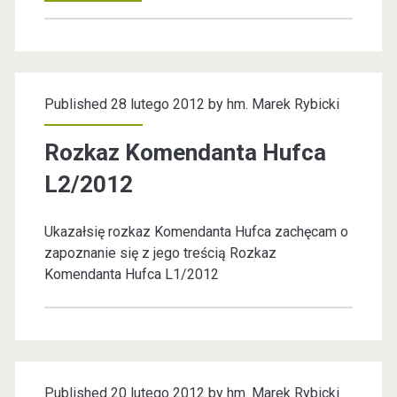
i
Z
I
i
E
Published 28 lutego 2012 by
hm. Marek Rybicki
Ń
Z
Rozkaz Komendanta Hufca
U
L2/2012
C
Ukazałsię rozkaz Komendanta Hufca zachęcam o
H
zapoznanie się z jego treścią Rozkaz
A
Komendanta Hufca L1/2012
Published 20 lutego 2012 by
hm. Marek Rybicki