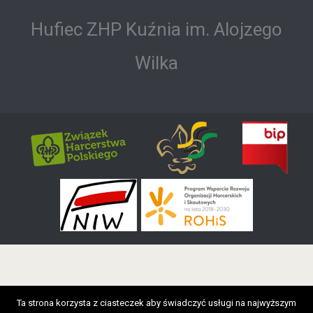
f
o
Hufiec ZHP Kuźnia im. Alojzego
r
:
Wilka
Ta strona korzysta z ciasteczek aby świadczyć usługi na najwyższym