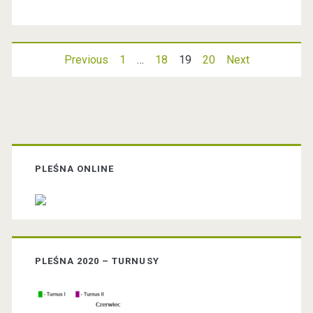
Previous
1
…
18
19
20
Next
N
a
w
P
i
r
PLEŚNA ONLINE
g
i
a
m
c
PLEŚNA 2020 – TURNUSY
a
j
r