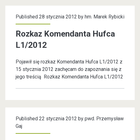
E
Published 28 stycznia 2012 by
hm. Marek Rybicki
Ń
M
Rozkaz Komendanta Hufca
Y
L1/2012
Ś
Pojawił się rozkaz Komendanta Hufca L1/2012 z
L
15 stycznia 2012 zachęcam do zapoznania się z
I
jego treścią Rozkaz Komendanta Hufca L1/2012
B
R
A
Published 22 stycznia 2012 by
pwd. Przemysław
T
Gaj
E