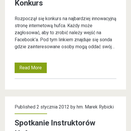
Konkurs
R
S
Rozpoczął się konkurs na najbardziej innowacyjną
K
stronę internetową hufca. Każdy może
zagłosować, aby to zrobić należy wejść na
I
Facebook’a. Pod tym linkiem znajduje się sonda
E
gdzie zainteresowane osoby mogą oddać swój…
J
Read More
K
o
n
k
Published 2 stycznia 2012 by
hm. Marek Rybicki
u
r
Spotkanie Instruktorów
s