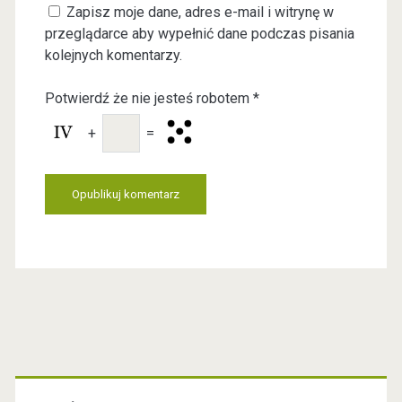
Zapisz moje dane, adres e-mail i witrynę w
r
a
przeglądarce aby wypełnić dane podczas pisania
W
i
kolejnych komentarzy.
e
l
b
Potwierdź że nie jesteś robotem
*
s
i
+
=
t
e
U
R
L
P