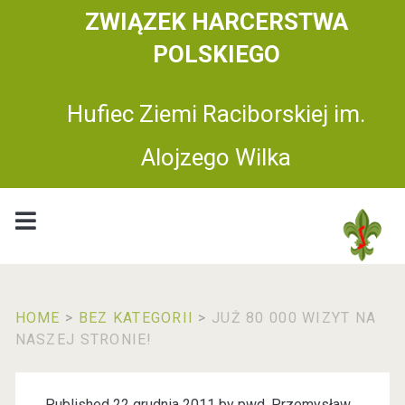
ZWIĄZEK HARCERSTWA
POLSKIEGO
Hufiec Ziemi Raciborskiej im.
Alojzego Wilka
HOME
>
BEZ KATEGORII
>
JUŻ 80 000 WIZYT NA
NASZEJ STRONIE!
Published 22 grudnia 2011 by
pwd. Przemysław