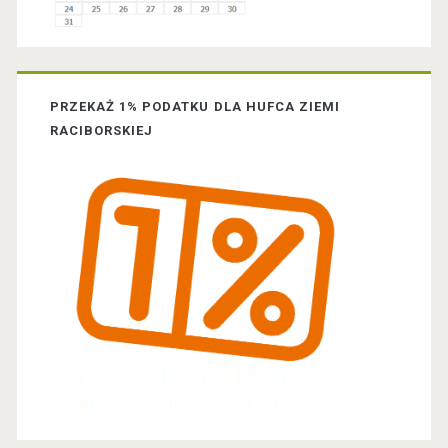
e
b
a
PRZEKAŻ 1% PODATKU DLA HUFCA ZIEMI
r
RACIBORSKIEJ