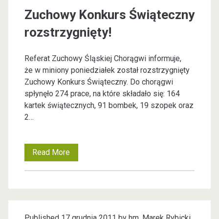
a
Zuchowy Konkurs Świąteczny
t
rozstrzygnięty!
e
Referat Zuchowy Śląskiej Chorągwi informuje,
g
że w miniony poniedziałek został rozstrzygnięty
Zuchowy Konkurs Świąteczny. Do chorągwi
o
spłynęło 274 prace, na które składało się: 164
kartek świątecznych, 91 bombek, 19 szopek oraz
r
2…
i
Read More
Z
a
u
:
c
h
B
Published 17 grudnia 2011 by
hm. Marek Rybicki