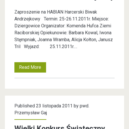
r
ł
Zaproszenie na HABIAN Harcerski Biwak
z
o
Andrzejkowy Termin: 25-26.11.2011r. Miejsce:
y
P
Dziergowice Organizator: Komenda Hufca Ziemi
Raciborskiej Opiekunowie: Barbara Kowal, Iwona
g
o
Stęmpniak, Joanna Wramba, Alicja Kołton, Janusz
n
k
Tril Wyjazd: 25.11.2011r.…
i
o
ę
j
Read More
H
t
u
a
y
r
!
c
Published 23 listopada 2011 by
pwd.
e
Przemysław Gaj
r
Wielki Konkurs Świąteczny