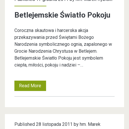
o
e
w
Betlejemskie Światło Pokoju
z
y
Coroczna skautowa i harcerska akcja
K
k
przekazywania przed Świętami Bożego
o
Narodzenia symbolicznego ognia, zapalonego w
a
Grocie Narodzenia Chrystusa w Betlejem.
n
Betlejemskie Światło Pokoju jest symbolem
t
k
ciepła, miłości, pokoju i nadziei –…
u
e
r
Read More
B
g
s
e
o
Ś
t
w
l
r
Published 28 listopada 2011 by
hm. Marek
i
e