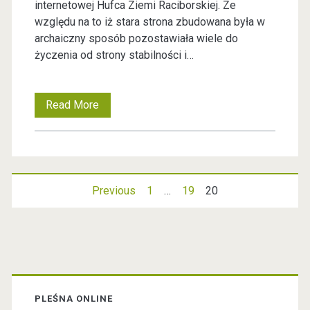
internetowej Hufca Ziemi Raciborskiej. Ze
względu na to iż stara strona zbudowana była w
archaiczny sposób pozostawiała wiele do
życzenia od strony stabilności i…
Read More
O
d
s
ł
Previous
1
…
19
20
N
o
a
n
a
w
P
n
i
r
PLEŚNA ONLINE
o