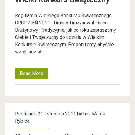
s
k
Regulamin Wielkiego Konkursu Świątecznego
i
GRUDZIEŃ 2011 Druhno Drużynowa! Druhu
Drużynowy! Tradycyjnie, jak co roku zapraszamy
B
Ciebie i Twoje zuchy do udziału w Wielkim
i
Konkursie Świątecznym. Proponujemy, abyście
wzięli udział…
w
a
Read More
W
k
i
A
e
n
l
d
Published 21 listopada 2011 by
hm. Marek
k
r
Rybicki
i
z