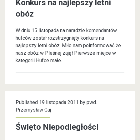
Konkurs na najlepszy letni
K
e
obóz
o
j
n
k
W dniu 15 listopada na naradzie komendantów
k
hufców został rozstrzygnięty konkurs na
o
najlepszy letni obóz. Miło nam poinformować że
u
w
nasz obóz w Pleśnej zajął Pierwsze miejce w
r
kategorii Hufce małe.
y
s
Ś
w
Published 19 listopada 2011 by
pwd.
i
Przemysław Gaj
ą
Święto Niepodległości
t
e