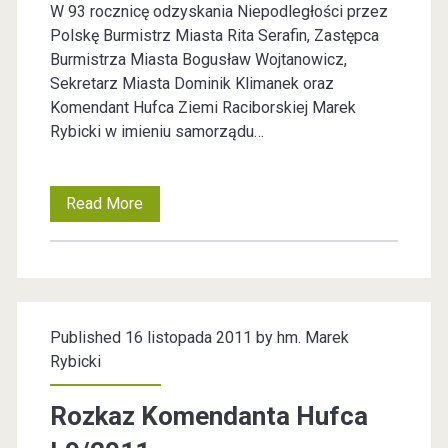
W 93 rocznicę odzyskania Niepodległości przez
c
Polskę Burmistrz Miasta Rita Serafin, Zastępca
Burmistrza Miasta Bogusław Wojtanowicz,
z
Sekretarz Miasta Dominik Klimanek oraz
n
Komendant Hufca Ziemi Raciborskiej Marek
Rybicki w imieniu samorządu…
y
Read More
Ś
w
i
ę
Published 16 listopada 2011 by
hm. Marek
t
Rybicki
o
Rozkaz Komendanta Hufca
N