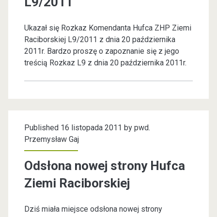
L9/2011
i
e
Ukazał się Rozkaz Komendanta Hufca ZHP Ziemi
p
Raciborskiej L9/2011 z dnia 20 października
2011r. Bardzo proszę o zapoznanie się z jego
o
treścią Rozkaz L9 z dnia 20 października 2011r.
d
l
e
g
Published 16 listopada 2011 by
pwd.
Przemysław Gaj
ł
o
Odsłona nowej strony Hufca
ś
Ziemi Raciborskiej
c
Dziś miała miejsce odsłona nowej strony
i