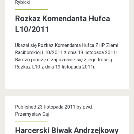
Rybicki
i
ą
j
Rozkaz Komendanta Hufca
i
t
e
L10/2011
e
m
c
s
Ukazał się Rozkaz Komendanta Hufca ZHP Ziemi
z
k
Raciborskiej L10/2011 z dnia 19 listopada 2011r.
Bardzo proszę o zapoznanie się z jego treścią
n
i
Rozkaz L10 z dnia 19 listopada 2011r.
y
e
r
Ś
o
w
z
i
Published 23 listopada 2011 by
pwd.
Przemysław Gaj
s
a
t
t
Harcerski Biwak Andrzejkowy